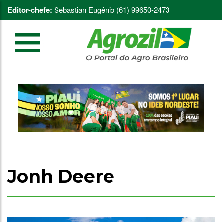
Editor-chefe:
Sebastian Eugênio (61) 99650-2473
Jonh Deere