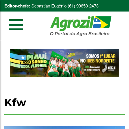
Editor-chefe:
Sebastian Eugênio (61) 99650-2473
Kfw