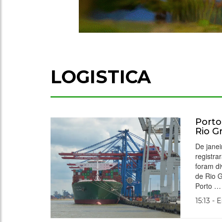
LOGISTICA
Porto
Rio G
De jane
registr
foram d
de Rio G
Porto …
15:13 - 