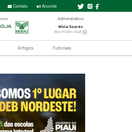
Contato
Anuncie
iros
Adminstrativo
Nívia Soares
(86) 99481-4548
Artigos
Tutoriais