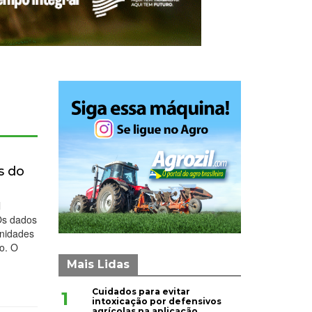
s do
4
l
Os dados
unidades
no. O
Mais Lidas
Cuidados para evitar
1
intoxicação por defensivos
agrícolas na aplicação