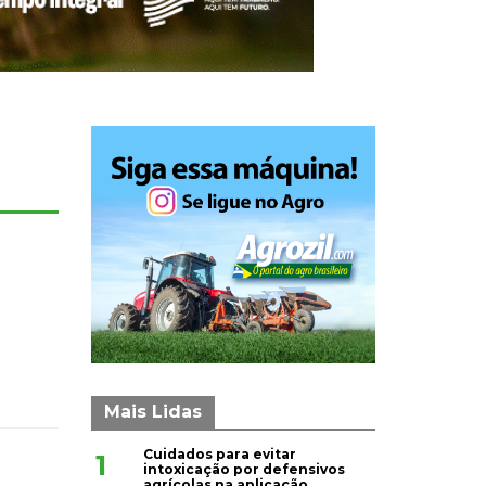
Mais Lidas
Cuidados para evitar
1
intoxicação por defensivos
agrícolas na aplicação