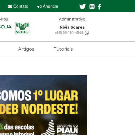
Contato
Anuncie
iros
Adminstrativo
Nívia Soares
(86) 99481-4548
Artigos
Tutoriais