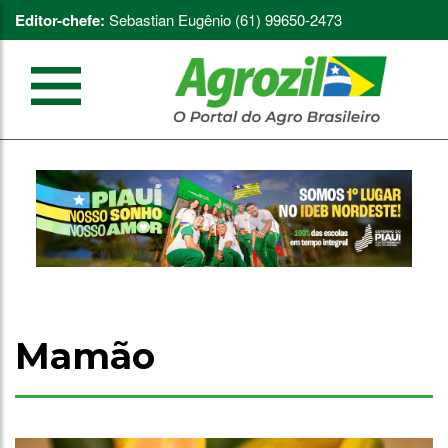
Editor-chefe:
Sebastian Eugênio (61) 99650-2473
Mamão