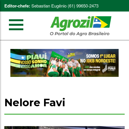
Editor-chefe:
Sebastian Eugênio (61) 99650-2473
Nelore Favi