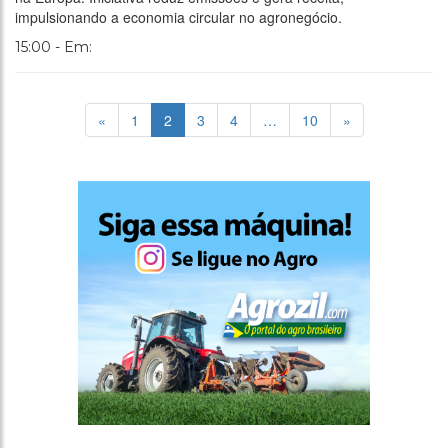
impulsionando a economia circular no agronegócio.
15:00 - Em:
«
1
2
3
4
…
10
»