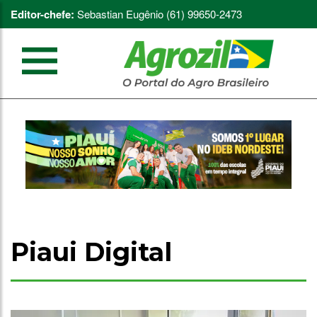
Editor-chefe:
Sebastian Eugênio (61) 99650-2473
Piaui Digital