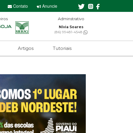
Contato
Anuncie
iros
Adminstrativo
Nívia Soares
(86) 99481-4548
Artigos
Tutoriais