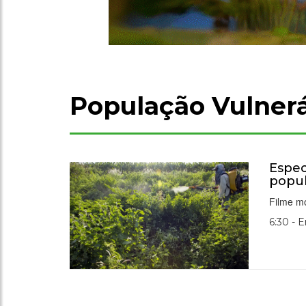
População Vulner
Espec
popul
Filme m
6:30 - 