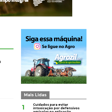
a
Mais Lidas
Cuidados para evitar
1
intoxicação por defensivos
agrícolas na aplicação