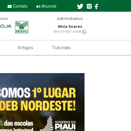
Contato
Anuncie
iros
Adminstrativo
Nívia Soares
(86) 99481-4548
Artigos
Tutoriais