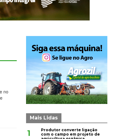
ae no
de
Mais Lidas
Produtor converte ligação
1
com o campo em projeto de
agricultura orgânica