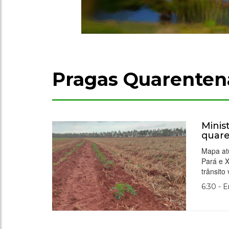
Pragas Quarenten
Minis
quare
Mapa atu
Pará e 
trânsito
6:30 - 