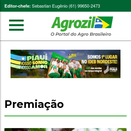
Editor-chefe:
Sebastian Eugênio (61) 99650-2473
Premiação