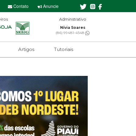
Contato
Anuncie
iros
Adminstrativo
Nívia Soares
(86) 99481-4548
Artigos
Tutoriais