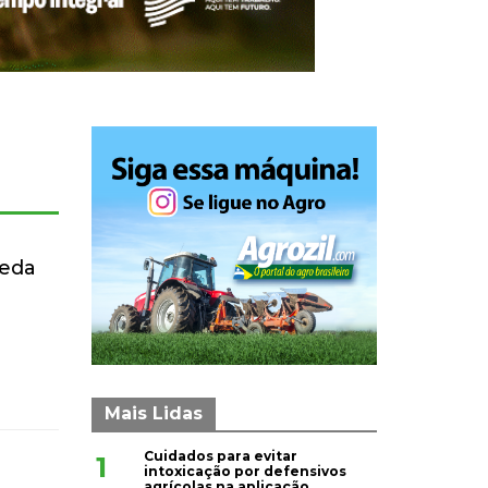
ueda
Mais Lidas
Cuidados para evitar
1
intoxicação por defensivos
agrícolas na aplicação