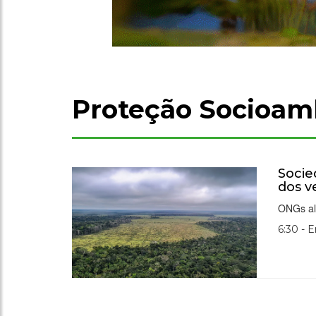
Proteção Socioam
Socie
dos v
ONGs ale
6:30 - 