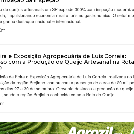
nização da inspeção
o de queijos artesanais em SP explode 300% com inspeção moderniz
zada, impulsionando economia rural e turismo gastronômico. O setor m
e ganha destaque nacional e internacional.
 Em:
eira e Exposição Agropecuária de Luís Correia:
so com a Produção de Queijo Artesanal na Rot
o
ição da Feira e Exposição Agropecuária de Luís Correia, realizada no
ição da região Brejinho, contou com a presença de cerca de 20 mil p
os dias 27 a 30 de setembro. O evento destacou a produção de queijo
al, sendo a região Brejinho conhecida como a Rota do Queijo …
Em: