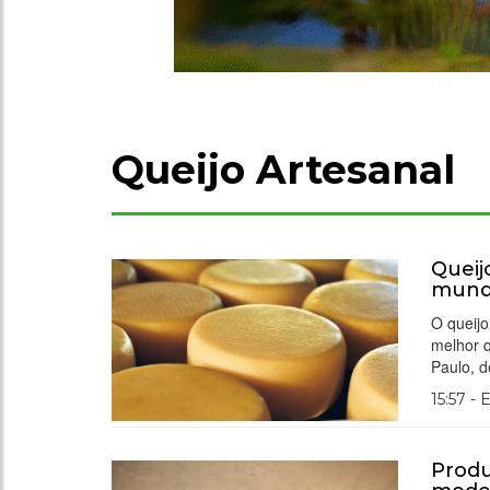
Queijo Artesanal
Queij
mundo
O queijo
melhor 
Paulo, d
15:57 - 
Produ