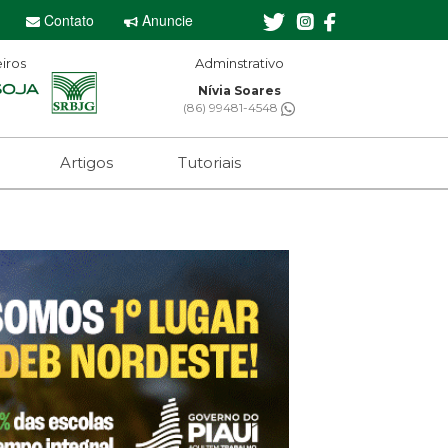
Contato
Anuncie
iros
Adminstrativo
Nívia Soares
(86) 99481-4548
Artigos
Tutoriais