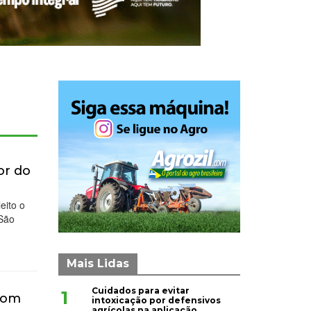
or do
eito o
 São
.
Mais Lidas
Cuidados para evitar
1
 com
intoxicação por defensivos
agrícolas na aplicação