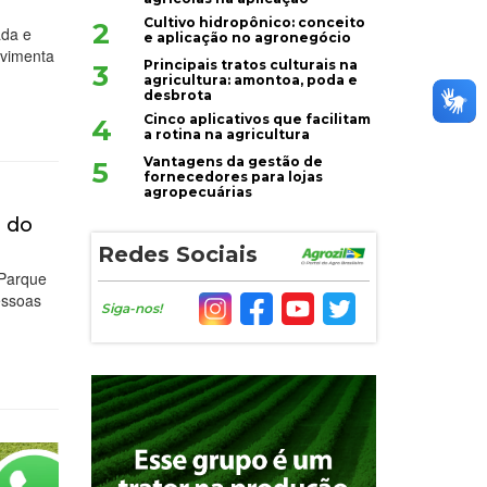
Cultivo hidropônico: conceito
2
ada e
e aplicação no agronegócio
ovimenta
Principais tratos culturais na
3
agricultura: amontoa, poda e
desbrota
Cinco aplicativos que facilitam
4
a rotina na agricultura
Vantagens da gestão de
5
fornecedores para lojas
agropecuárias
a do
Redes Sociais
 Parque
essoas
Siga-nos!