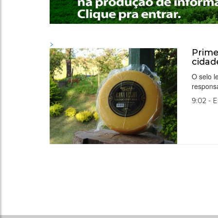
>
Prime
cidad
O selo l
respons
9:02 - 