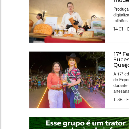
moder
Produçã
digitali
milhões 
14:01 -
17ª F
Suces
Queij
A 17ª ed
de Expos
durante 
artesan
11:36 - 