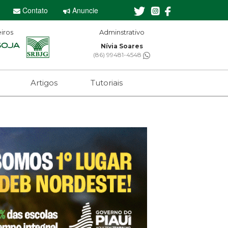
Contato
Anuncie
iros
Adminstrativo
Nívia Soares
(86) 99481-4548
Artigos
Tutoriais