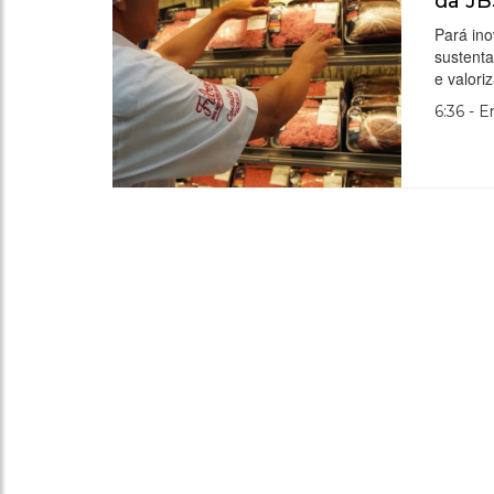
da JB
Pará ino
sustenta
e valori
6:36 - 