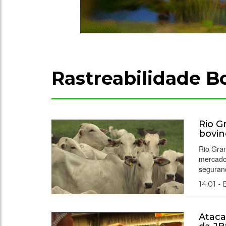
Rastreabilidade B
Rio G
bovin
Rio Gran
mercados
seguranç
14:01 -
Ataca