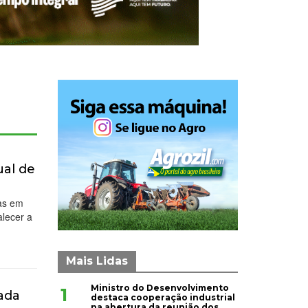
ual de
tas em
alecer a
Mais Lidas
Ministro do Desenvolvimento
1
ada
destaca cooperação industrial
na abertura da reunião dos