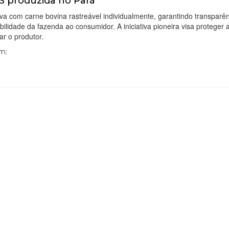
S produzida no Pará
va com carne bovina rastreável individualmente, garantindo transparên
bilidade da fazenda ao consumidor. A iniciativa pioneira visa proteger a
zar o produtor.
Em: