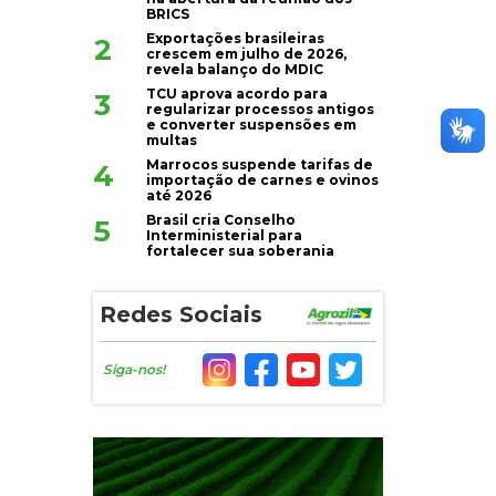
BRICS
Exportações brasileiras
2
crescem em julho de 2026,
revela balanço do MDIC
TCU aprova acordo para
3
regularizar processos antigos
e converter suspensões em
multas
Marrocos suspende tarifas de
4
importação de carnes e ovinos
até 2026
Brasil cria Conselho
5
Interministerial para
fortalecer sua soberania
Redes Sociais
Siga-nos!