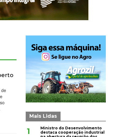
berto
a de
ue
sso
a
Mais Lidas
Ministro do Desenvolvimento
1
destaca cooperação industrial
na abertura da reunião dos