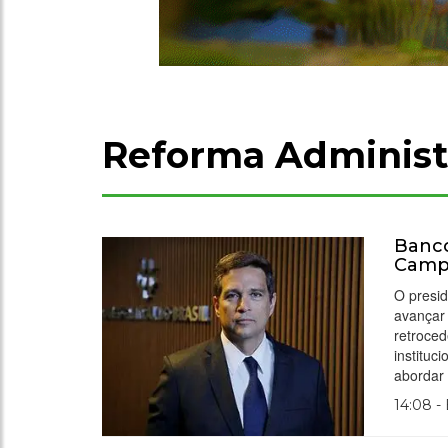
Reforma Administ
Banco
Camp
O presi
avançar 
retroced
instituc
abordar
14:08 -