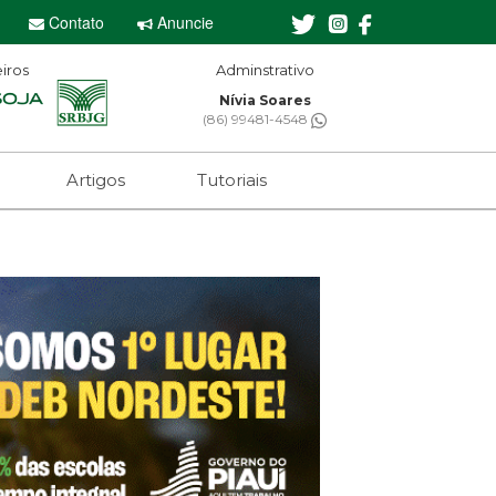
Contato
Anuncie
iros
Adminstrativo
Nívia Soares
(86) 99481-4548
Artigos
Tutoriais