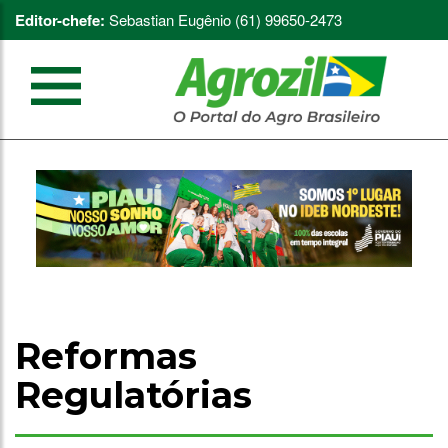
Editor-chefe:
Sebastian Eugênio (61) 99650-2473
Reformas
Regulatórias