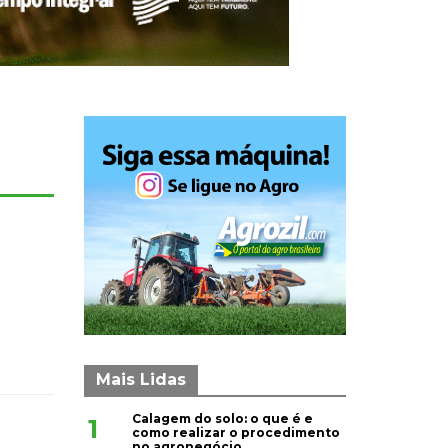
Mais Lidas
Calagem do solo: o que é e
1
como realizar o procedimento
no agronegócio