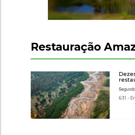
Restauração Amaz
Dezes
resta
Segundo 
6:31 - E