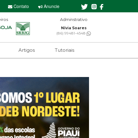
Contato
Anuncie
iros
Adminstrativo
Nívia Soares
(86) 99481-4548
Artigos
Tutoriais