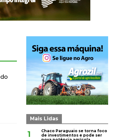
 do
Mais Lidas
Chaco Paraguaio se torna foco
1
de investimentos e pode ser
nova potência agrícola