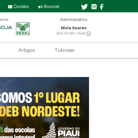
Contato
Anuncie
iros
Adminstrativo
Nívia Soares
(86) 99481-4548
Artigos
Tutoriais