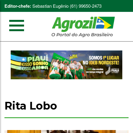
Editor-chefe:
Sebastian Eugênio (61) 99650-2473
Rita Lobo