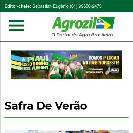
Editor-chefe:
Sebastian Eugênio (61) 99650-2473
Safra De Verão