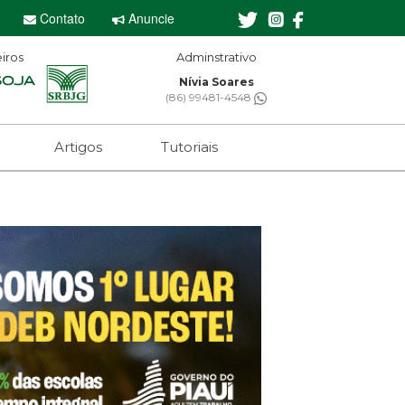
Contato
Anuncie
iros
Adminstrativo
Nívia Soares
(86) 99481-4548
Artigos
Tutoriais