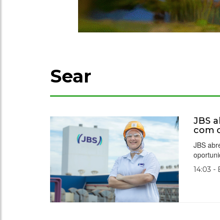
Sear
JBS a
com c
JBS abre
oportuni
14:03 -