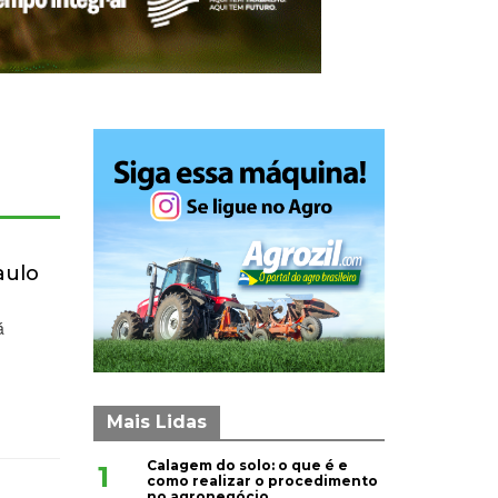
aulo
á
Mais Lidas
Calagem do solo: o que é e
1
como realizar o procedimento
no agronegócio