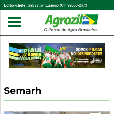
Editor-chefe:
Sebastian Eugênio (61) 99650-2473
Semarh