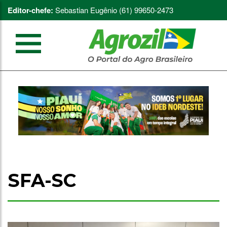
Editor-chefe:
Sebastian Eugênio (61) 99650-2473
SFA-SC