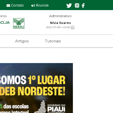
Contato
Anuncie
iros
Adminstrativo
Nívia Soares
(86) 99481-4548
Artigos
Tutoriais