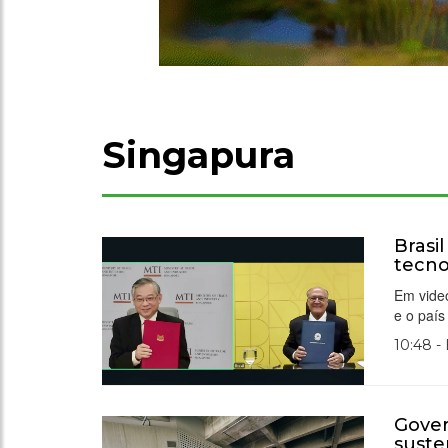
Singapura
Brasi
tecno
Em video
e o país
10:48 -
Gover
suste