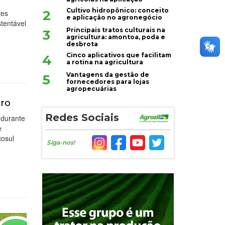
Cultivo hidropônico: conceito
2
tes
e aplicação no agronegócio
tentável
Principais tratos culturais na
3
agricultura: amontoa, poda e
desbrota
Cinco aplicativos que facilitam
4
a rotina na agricultura
Vantagens da gestão de
5
fornecedores para lojas
agropecuárias
bro
Redes Sociais
 durante
e
cosul
Siga-nos!