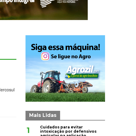
Mercosul
Mais Lidas
Cuidados para evitar
1
intoxicação por defensivos
agrícolas na aplicação