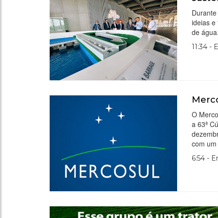
Durante 
ideias e
de água
11:34 - 
Merco
O Mercos
a 63ª Cú
dezembr
com um p
6:54 - 