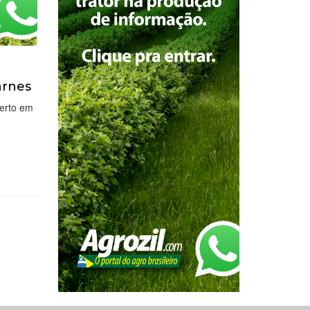
arnes
berto em