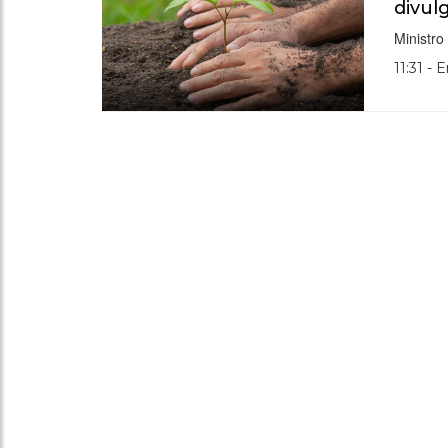
divul
Ministr
11:31 - 