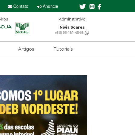
Contato
Anuncie
iros
Adminstrativo
Nívia Soares
(86) 99481-4548
Artigos
Tutoriais