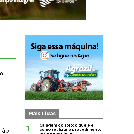
lo
Mais Lidas
Calagem do solo: o que é e
1
como realizar o procedimento
erão
no agronegócio