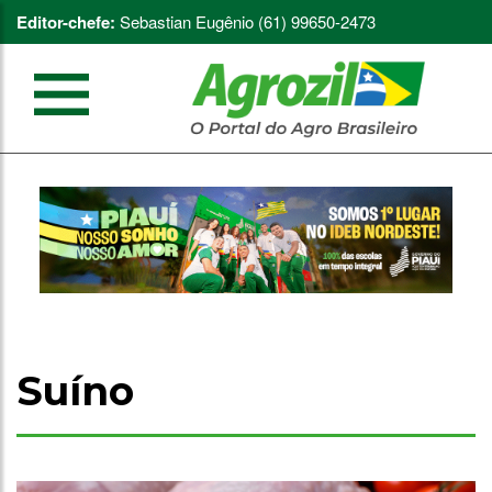
Editor-chefe:
Sebastian Eugênio (61) 99650-2473
Suíno