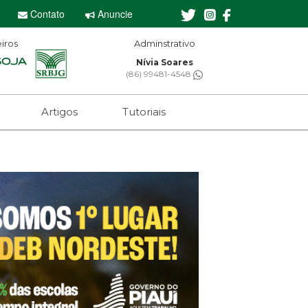
Contato
Anuncie
iros
Adminstrativo
Nívia Soares
(86) 99481-4548
Artigos
Tutoriais