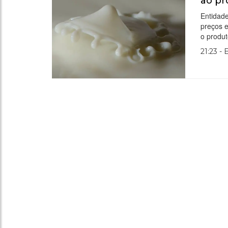
ao pr
Entidade
preços 
o produt
21:23 -