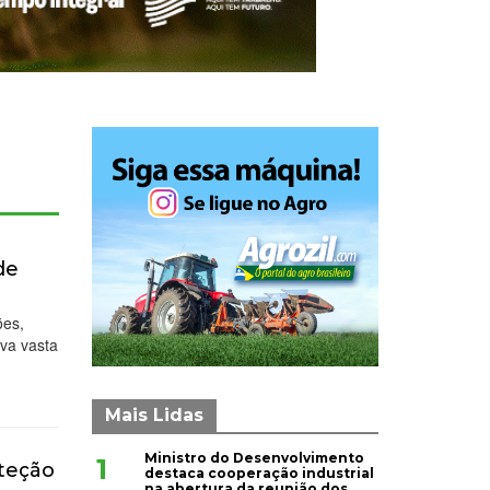
de
ões,
rva vasta
Mais Lidas
Ministro do Desenvolvimento
1
oteção
destaca cooperação industrial
na abertura da reunião dos