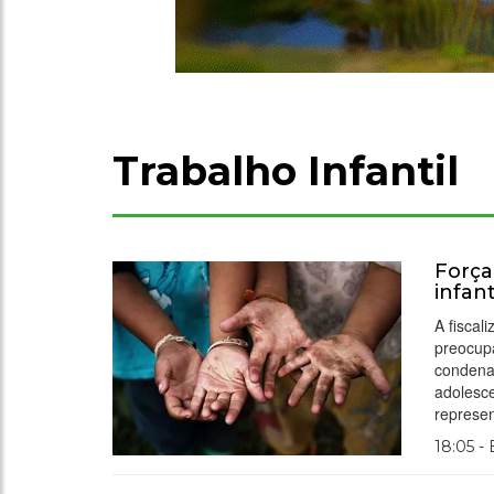
Trabalho Infantil
Força
infan
A fiscal
preocupa
condena
adolesce
represen
18:05 -