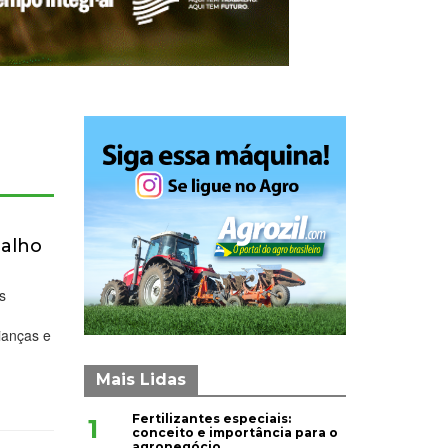
balho
es
ianças e
Mais Lidas
Fertilizantes especiais:
1
conceito e importância para o
agronegócio