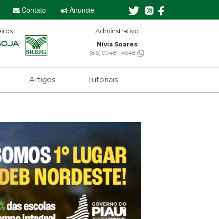
Contato
Anuncie
iros
Adminstrativo
Nívia Soares
(86) 99481-4548
Artigos
Tutoriais