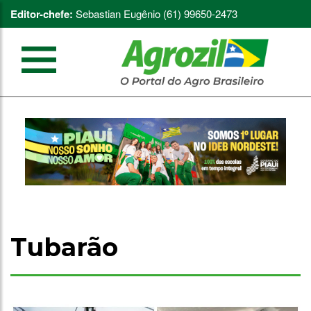
Editor-chefe:
Sebastian Eugênio (61) 99650-2473
Tubarão