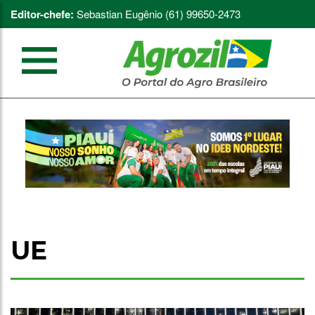
Editor-chefe:
Sebastian Eugênio (61) 99650-2473
UE