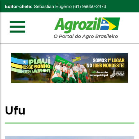
Editor-chefe:
Sebastian Eugênio (61) 99650-2473
Ufu