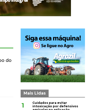
po do
Mais Lidas
Cuidados para evitar
1
intoxicação por defensivos
agrícolas na aplicação