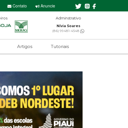
Contato
Anuncie
iros
Adminstrativo
Nívia Soares
(86) 99481-4548
Artigos
Tutoriais