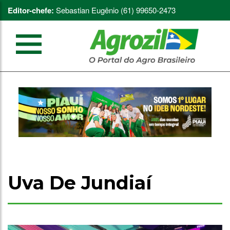
Editor-chefe:
Sebastian Eugênio (61) 99650-2473
Uva De Jundiaí