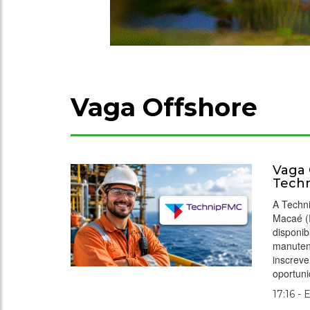
Vaga Offshore
Vaga 
Tech
A Techn
Macaé (R
disponib
manuten
inscreve
oportuni
17:16 - 