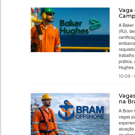
Vaga 
Camp
A Baker
(RJ), de
certifi
embarcad
requisit
trabalho
prática
Hughes.
10:09 -
Vagas
na Br
A Bram O
vagas pa
experien
atuação 
atualiza