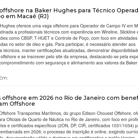
offshore na Baker Hughes para Técnico Operad
o em Macaé (RJ)
 Hughes oferece uma vaga offshore para Operador de Campo IV em 
stinada a profissionais técnicos com experiência em Wireline, Slickline 
cações como CBSP, T-HUET e Controle de Poço, com foco em atividades
as no setor de óleo e gás. Para participar, é necessário atender aos
os técnicos, manter certificações atualizadas, demonstrar disponibilida
 offshore e se inscrever pelo site da empresa, destacando-se pela exp
, comprometimento com segurança e alinhamento aos valores da Baker
 Em:
 offshore em 2026 no Rio de Janeiro com benef
am Offshore
ffshore Transportes Marítimos, do grupo Edison Chouest Offshore, o
ra Oficiais de Quarto de Náutica no Rio de Janeiro, com foco em profi
tes e certificados específicos (2ON, DP, CIR, certificados 1031/1034) 
embarcada em 2026; o processo de inscrição é online, exigindo curríc
do, documentação válida e destaque em certificações e inglês técnico.