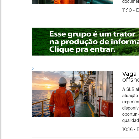
document
11:10 - 
>
Vaga 
offsh
A SLB ab
atuação 
experiê
disponív
oportuni
qualidad
10:16 -