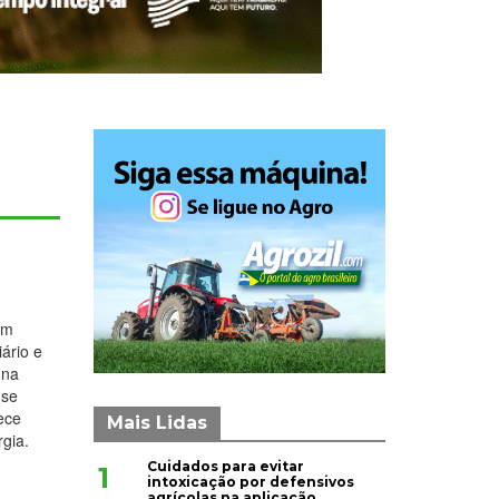
em
ário e
 na
 se
rece
Mais Lidas
gia.
Cuidados para evitar
1
intoxicação por defensivos
agrícolas na aplicação