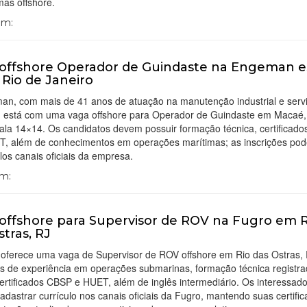
mas offshore.
Em:
offshore Operador de Guindaste na Engeman e
 Rio de Janeiro
an, com mais de 41 anos de atuação na manutenção industrial e serv
e, está com uma vaga offshore para Operador de Guindaste em Macaé,
ala 14×14. Os candidatos devem possuir formação técnica, certificad
T, além de conhecimentos em operações marítimas; as inscrições po
elos canais oficiais da empresa.
Em:
offshore para Supervisor de ROV na Fugro em R
stras, RJ
 oferece uma vaga de Supervisor de ROV offshore em Rio das Ostras,
os de experiência em operações submarinas, formação técnica registr
rtificados CBSP e HUET, além de inglês intermediário. Os interessad
dastrar currículo nos canais oficiais da Fugro, mantendo suas certifi