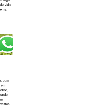
 de vida
de na
o, com
a em
rior,
cendo
em
evistas