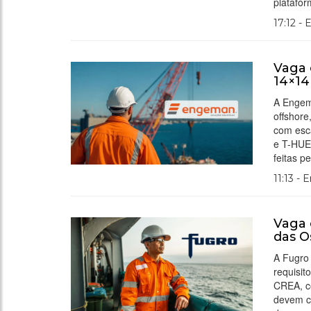
platafor
17:12 - 
Vaga 
14×14
A Engem
offshor
com esc
e T-HUE
feitas p
11:13 - 
Vaga 
das O
A Fugro
requisit
CREA, ce
devem ca