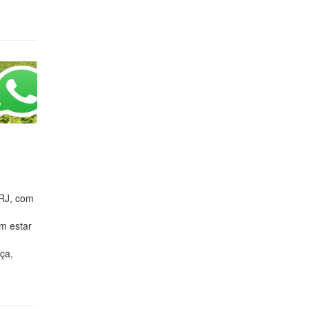
 RJ, com
m estar
ça,