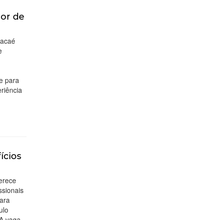
or de
Macaé
e
de para
eriência
ícios
ferece
ssionais
para
ulo
 A vaga