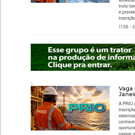
inclui b
e previd
inscriçã
11:58 - 
>
Vaga 
Janei
A PRIO 
inscriçõ
sistema
conheci
oportun
passar p