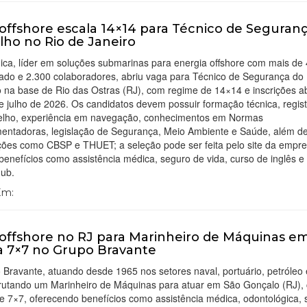
offshore escala 14×14 para Técnico de Seguran
lho no Rio de Janeiro
ica, líder em soluções submarinas para energia offshore com mais de
ado e 2.300 colaboradores, abriu vaga para Técnico de Segurança do
 na base de Rio das Ostras (RJ), com regime de 14×14 e inscrições a
e julho de 2026. Os candidatos devem possuir formação técnica, regist
elho, experiência em navegação, conhecimentos em Normas
entadoras, legislação de Segurança, Meio Ambiente e Saúde, além d
ações como CBSP e THUET; a seleção pode ser feita pelo site da empr
benefícios como assistência médica, seguro de vida, curso de inglês e
hub.
 Em:
offshore no RJ para Marinheiro de Máquinas e
a 7×7 no Grupo Bravante
Bravante, atuando desde 1965 nos setores naval, portuário, petróleo 
crutando um Marinheiro de Máquinas para atuar em São Gonçalo (RJ),
e 7×7, oferecendo benefícios como assistência médica, odontológica,