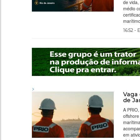
de vida,
médio co
certific
marítimo
16:52 - 
>
Vaga 
de Ja
A PRIO,
offshore
marítima
acompanh
em ativ