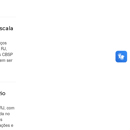
scala
iços
 RJ,
os CBSP
dem ser
io
 RJ, com
ada no
os
cações e