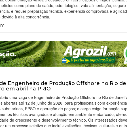
enefícios como plano de saúde, odontológico, vale alimentação, seguro
ência, e requer preparação técnica, experiência comprovada e agilida
o devido à alta concorrência.
Em:
de Engenheiro de Produção Offshore no Rio de
ro em abril na PRIO
abriu uma vaga de Engenheiro de Produção Offshore no Rio de Janeir
es abertas até 12 de junho de 2026, para profissionais com experiênci
s submarinos, FPSO e operação de poços; o cargo exige formação supe
mentos técnicos avançados e atuação em ambiente embarcado, ofere
idade de crescimento e desenvolvimento técnico. Os interessados dev
or um processo seletivo que inclui avaliações técnicas, culturais e entr