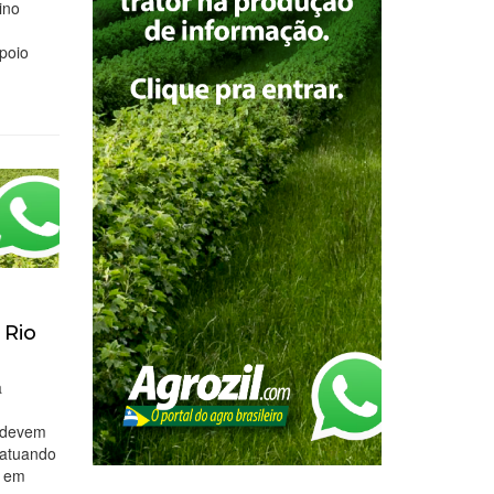
ino
apoio
 Rio
a
s devem
 atuando
l em