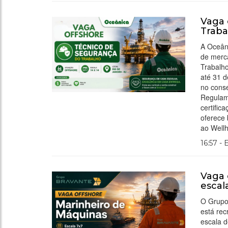
Vaga 
Traba
A Oceân
de merc
Trabalho
até 31 d
no cons
Regulam
certific
oferece 
ao Well
16:57 -
Vaga 
escal
O Grupo 
está re
escala d