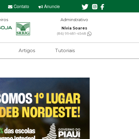
Contato
Anuncie
iros
Adminstrativo
Editor-chefe
Nívia Soares
Sebastian Eugênio
(86) 99481-4548
(61) 99650-2473
Artigos
Tutoriais