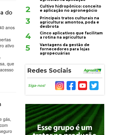
Cultivo hidropônico: conceito
2
e aplicação no agronegócio
ça do
Principais tratos culturais na
3
agricultura: amontoa, poda e
desbrota
 40 anos
Cinco aplicativos que facilitam
4
a rotina na agricultura
bertas
Vantagens da gestão de
ro ativo
5
fornecedores para lojas
agropecuárias
e
esa, que
 acesso
Redes Sociais
Siga-nos!
m
e gás,
 com
 seguro