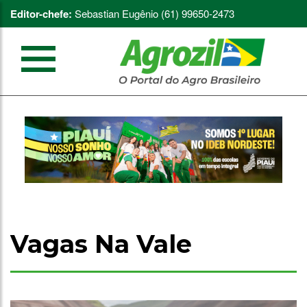
Editor-chefe:
Sebastian Eugênio (61) 99650-2473
Vagas Na Vale