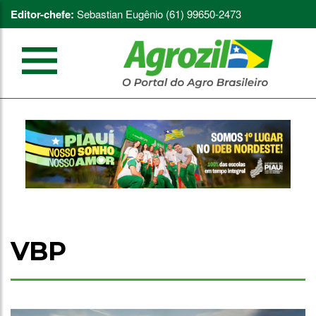
Editor-chefe:
Sebastian Eugênio (61) 99650-2473
VBP