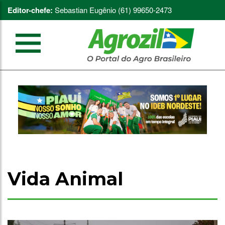
Editor-chefe:
Sebastian Eugênio (61) 99650-2473
Vida Animal