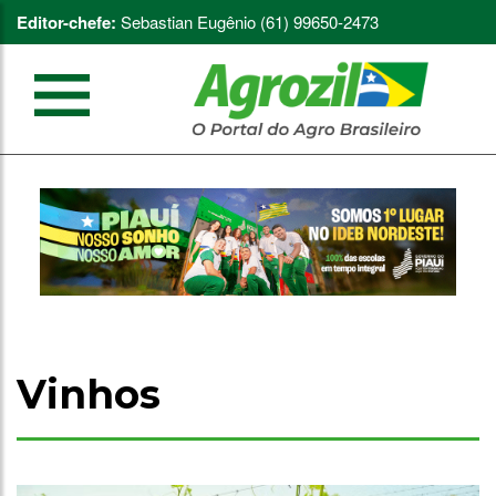
Editor-chefe:
Sebastian Eugênio (61) 99650-2473
Vinhos