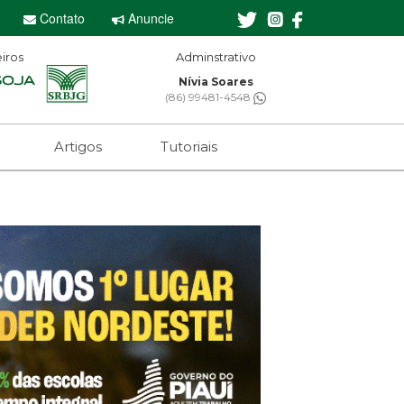
Contato
Anuncie
iros
Adminstrativo
Nívia Soares
(86) 99481-4548
Artigos
Tutoriais