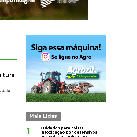
ultura
A data,
.
Mais Lidas
Cuidados para evitar
1
intoxicação por defensivos
agrícolas na aplicação