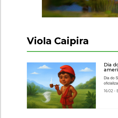
Viola Caipira
Dia do
amer
Dia do S
oficiali
16:02 -