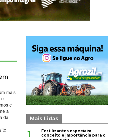
 em
com mais
 e
imos e
rme a
ma da
Mais Lidas
site
Fertilizantes especiais:
1
conceito e importância para o
agronegócio