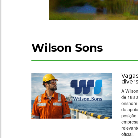
Wilson Sons
Vagas
diver
A Wilson
de 188 a
onshore 
de apoio
posição.
empresa
relevant
oficial.