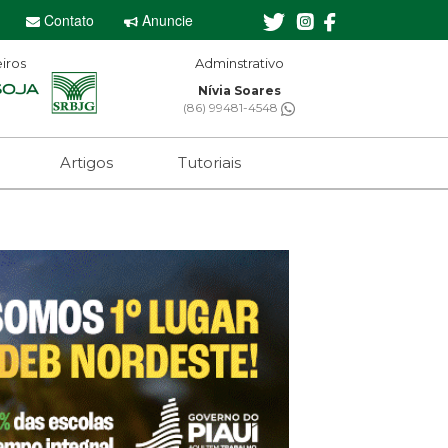
Contato
Anuncie
iros
Adminstrativo
Nívia Soares
(86) 99481-4548
Artigos
Tutoriais