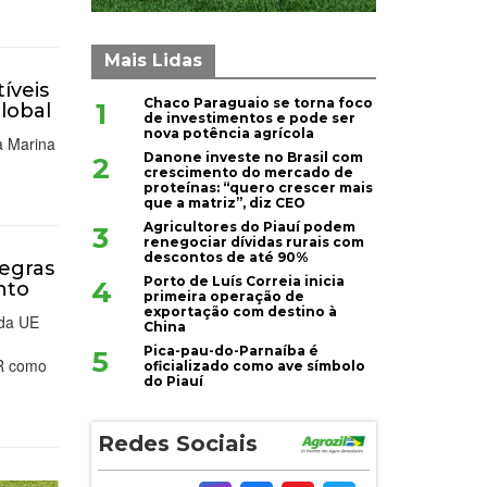
Mais Lidas
íveis
Chaco Paraguaio se torna foco
1
lobal
de investimentos e pode ser
nova potência agrícola
a Marina
Danone investe no Brasil com
2
crescimento do mercado de
proteínas: “quero crescer mais
que a matriz”, diz CEO
Agricultores do Piauí podem
3
renegociar dívidas rurais com
descontos de até 90%
regras
Porto de Luís Correia inicia
4
nto
primeira operação de
exportação com destino à
 da UE
China
Pica-pau-do-Parnaíba é
5
DR como
oficializado como ave símbolo
do Piauí
Redes Sociais