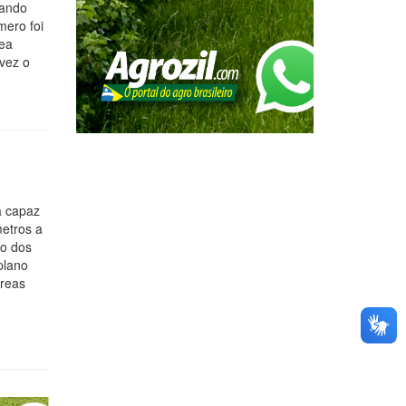
zando
mero foi
rea
vez o
a capaz
metros a
ho dos
plano
áreas