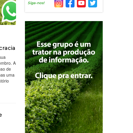
Siga-nos!
cracia
sua
embro. A
sso de
nas uma
tório
e