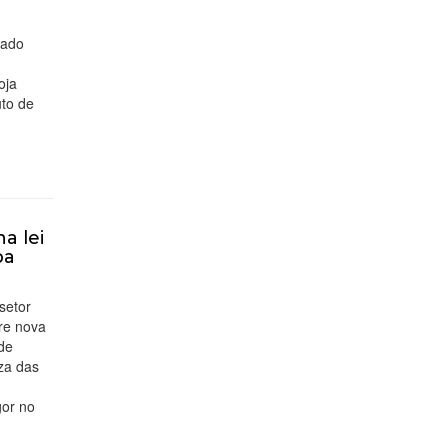
cado
oja
uto de
a lei
pa
setor
bre nova
de
eza das
gor no