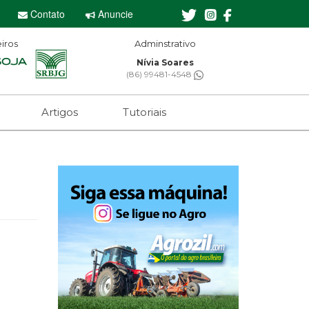
Contato
Anuncie
iros
Adminstrativo
Editor-chefe
Nívia Soares
Sebastian Eugênio
(86) 99481-4548
(61) 99650-2473
Artigos
Tutoriais