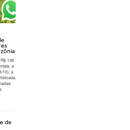
de
res
zônia
 R$ 138
tais, a
3/10), a
isticada
imadas
s
re de