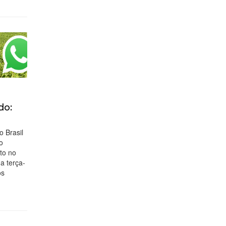
do:
 Brasil
o
to no
a terça-
os