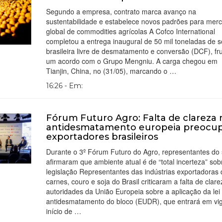
Segundo a empresa, contrato marca avanço na
sustentabilidade e estabelece novos padrões para mer
global de commodities agrícolas A Cofco International
completou a entrega inaugural de 50 mil toneladas de s
brasileira livre de desmatamento e conversão (DCF), fr
um acordo com o Grupo Mengniu. A carga chegou em
Tianjin, China, no (31/05), marcando o …
16:26 - Em:
Fórum Futuro Agro: Falta de clareza n
antidesmatamento europeia preocu
exportadores brasileiros
Durante o 3º Fórum Futuro do Agro, representantes do 
afirmaram que ambiente atual é de “total incerteza” so
legislação Representantes das indústrias exportadoras 
carnes, couro e soja do Brasil criticaram a falta de clar
autoridades da União Europeia sobre a aplicação da lei
antidesmatamento do bloco (EUDR), que entrará em vi
início de …