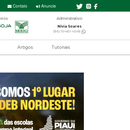
Contato
Anuncie
iros
Adminstrativo
Nívia Soares
(86) 99481-4548
Artigos
Tutoriais