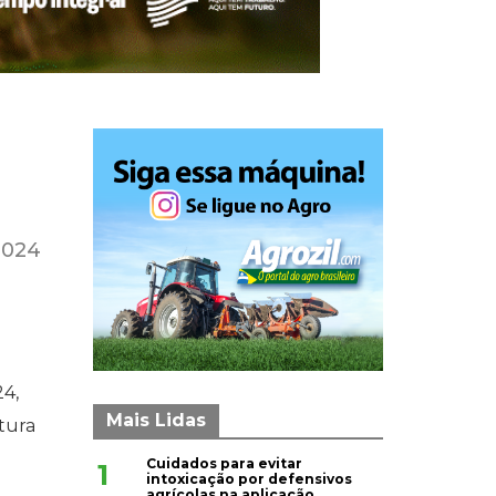
2024
24,
Mais Lidas
tura
Cuidados para evitar
1
intoxicação por defensivos
agrícolas na aplicação