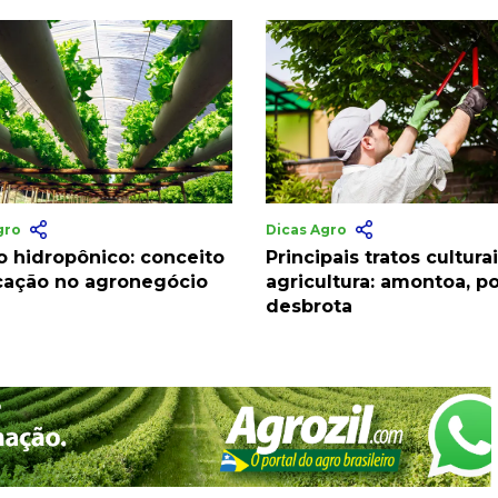
gro
Dicas Agro
o hidropônico: conceito
Principais tratos cultura
icação no agronegócio
agricultura: amontoa, p
desbrota