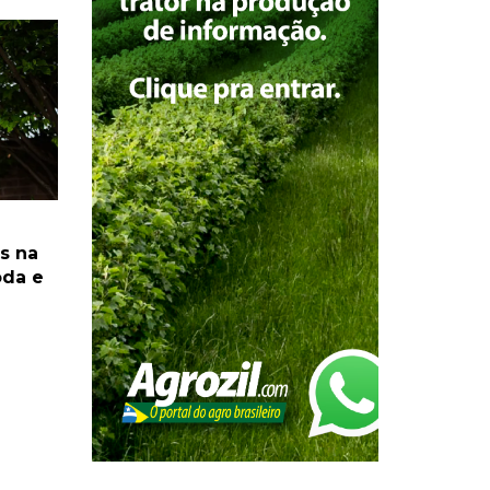
is na
oda e