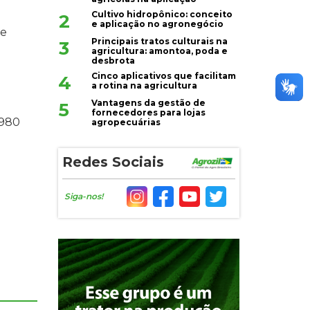
Cultivo hidropônico: conceito
2
e aplicação no agronegócio
de
Principais tratos culturais na
3
agricultura: amontoa, poda e
desbrota
Cinco aplicativos que facilitam
4
a rotina na agricultura
Vantagens da gestão de
5
fornecedores para lojas
,980
agropecuárias
Redes Sociais
Siga-nos!