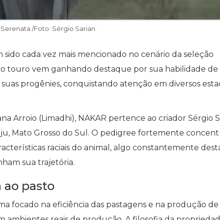
Serenata /Foto: Sérgio Sarian.
sido cada vez mais mencionado no cenário da seleção
0, o touro vem ganhando destaque por sua habilidade de
às suas progênies, conquistando atenção em diversos est
na Arroio (Limadhi), NAKAR pertence ao criador Sérgio S
aju, Mato Grosso do Sul. O pedigree fortemente concen
racterísticas raciais do animal, algo constantemente des
ham sua trajetória.
 ao pasto
a focado na eficiência das pastagens e na produção de
m ambientes reais de produção. A filosofia da proprieda