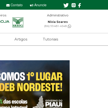
Contato
Anuncie
iros
Editor-chefe
Sebastian Eugênio
(61) 99650-2473
Artigos
Tutoriais