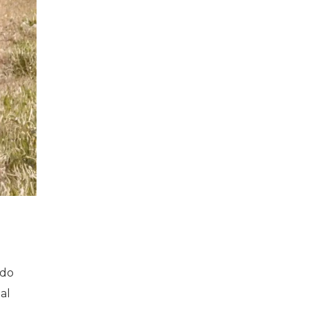
 do
al