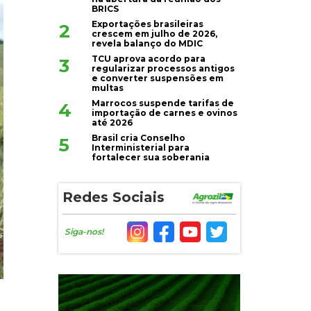
BRICS
Exportações brasileiras
2
crescem em julho de 2026,
revela balanço do MDIC
TCU aprova acordo para
3
regularizar processos antigos
e converter suspensões em
multas
Marrocos suspende tarifas de
4
importação de carnes e ovinos
até 2026
Brasil cria Conselho
5
Interministerial para
fortalecer sua soberania
Redes Sociais
Siga-nos!