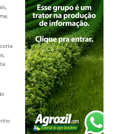
ís,
ume,
 corte
s,
sta
ão
enho