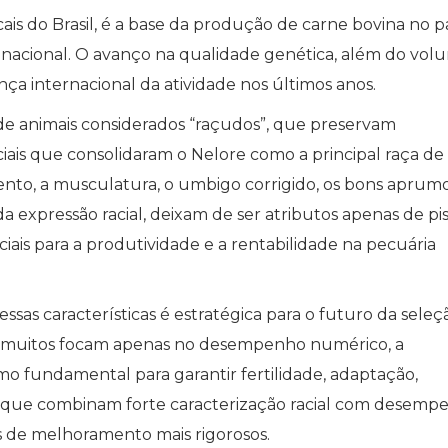
ais do Brasil, é a base da produção de carne bovina no pa
nacional. O avanço na qualidade genética, além do vol
ça internacional da atividade nos últimos anos.
 de animais considerados “raçudos”, que preservam
aciais que consolidaram o Nelore como a principal raça de
mento, a musculatura, o umbigo corrigido, os bons aprumo
 expressão racial, deixam de ser atributos apenas de pi
iais para a produtividade e a rentabilidade na pecuária
ssas características é estratégica para o futuro da seleç
 muitos focam apenas no desempenho numérico, a
mo fundamental para garantir fertilidade, adaptação,
is que combinam forte caracterização racial com desemp
de melhoramento mais rigorosos.