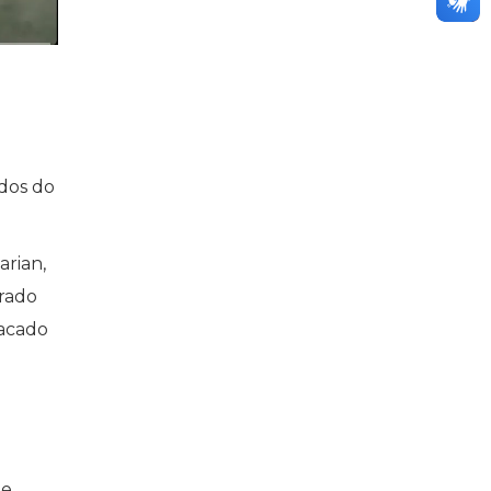
ados do
arian,
trado
tacado
de