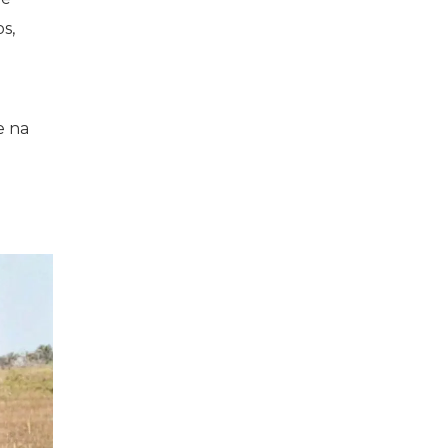
s,
e na