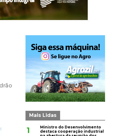
adrão
Mais Lidas
Ministro do Desenvolvimento
1
destaca cooperação industrial
na abertura da reunião dos