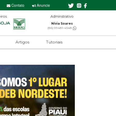
Contato
Anuncie
iros
Editor-chefe
Sebastian Eugênio
(61) 99650-2473
Artigos
Tutoriais