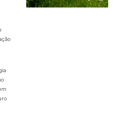
e
ração
gia
mo
 em
uro