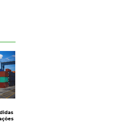
didas
tações