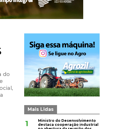
$
a do
e
cial,
 a
Mais Lidas
Ministro do Desenvolvimento
1
destaca cooperação industrial
na abertura da reunião dos