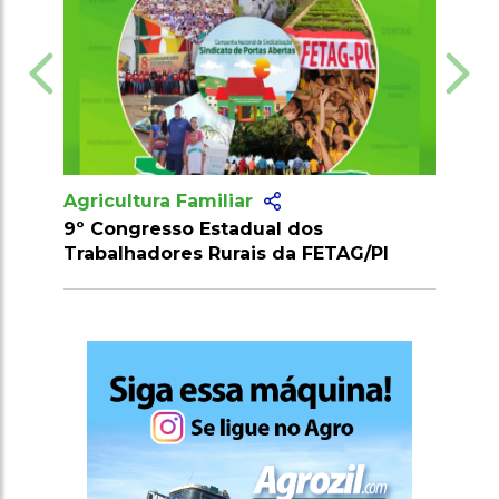
Agricultura Familiar
dos
3ª Expomafra: Valorização da
 FETAG/PI
produção rural em Cabeceiras do
Piauí