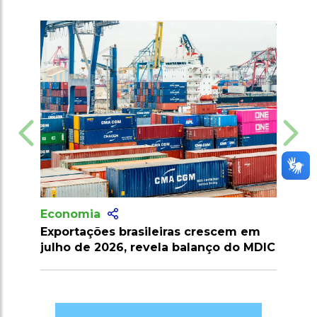
Economia
Econom
Exportações brasileiras crescem em
Brasil c
julho de 2026, revela balanço do MDIC
para for