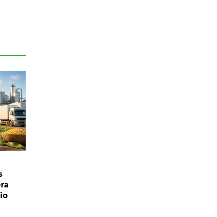
s
ra
io