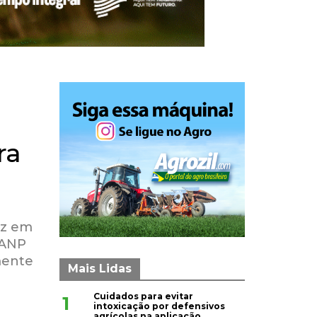
ra
ez em
 ANP
mente
Mais Lidas
Cuidados para evitar
1
intoxicação por defensivos
agrícolas na aplicação