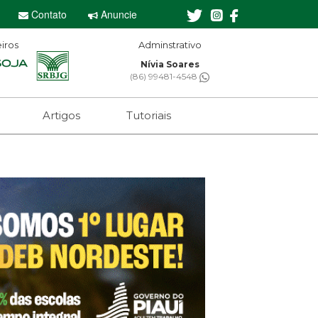
Contato
Anuncie
iros
Adminstrativo
Editor-chefe
Nívia Soares
Sebastian Eugênio
(86) 99481-4548
(61) 99650-2473
Artigos
Tutoriais