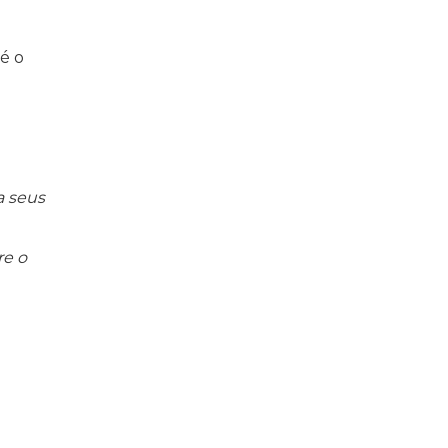
é o
a seus
re o