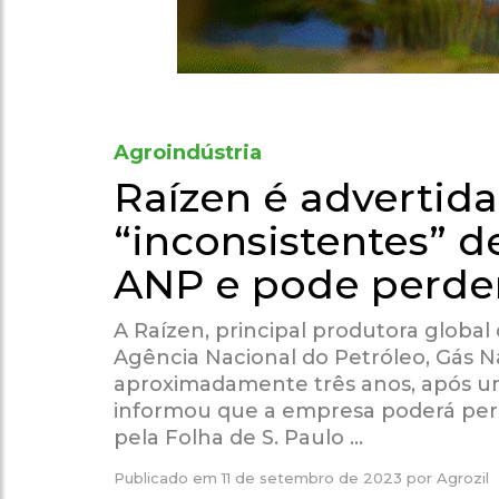
Agroindústria
Raízen é advertid
“inconsistentes” d
ANP e pode perder
A Raízen, principal produtora global
Agência Nacional do Petróleo, Gás N
aproximadamente três anos, após um
informou que a empresa poderá perde
pela Folha de S. Paulo …
Publicado em
11 de setembro de 2023
por
Agrozil