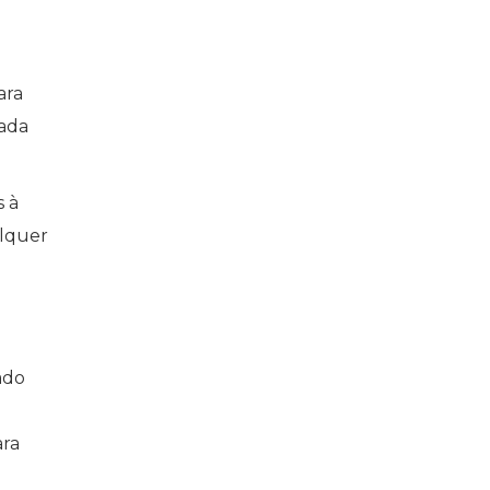
ara
dada
s à
alquer
n
ado
ara