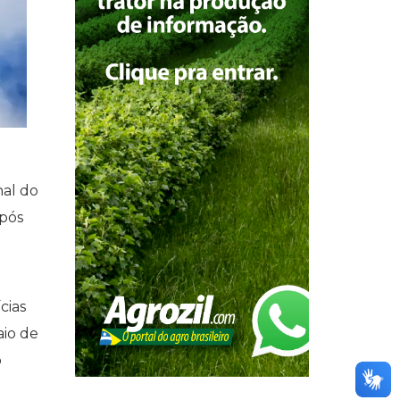
nal do
após
cias
aio de
o