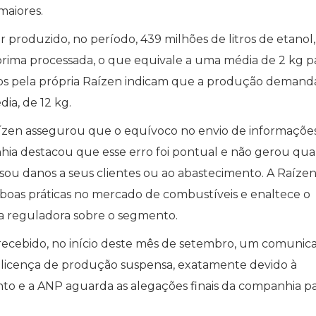
maiores.
 produzido, no período, 439 milhões de litros de etanol,
prima processada, o que equivale a uma média de 2 kg p
tados pela própria Raízen indicam que a produção deman
ia, de 12 kg.
Raízen assegurou que o equívoco no envio de informaçõe
hia destacou que esse erro foi pontual e não gerou qu
usou danos a seus clientes ou ao abastecimento. A Raíze
boas práticas no mercado de combustíveis e enaltece o
cia reguladora sobre o segmento.
a recebido, no início deste mês de setembro, um comunic
licença de produção suspensa, exatamente devido à
nto e a ANP aguarda as alegações finais da companhia p