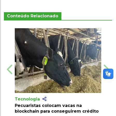
Conteúdo Relacionado
Tecnologia
Tecnolog
Pecuaristas colocam vacas na
Produtor
blockchain para conseguirem crédito
milhões 