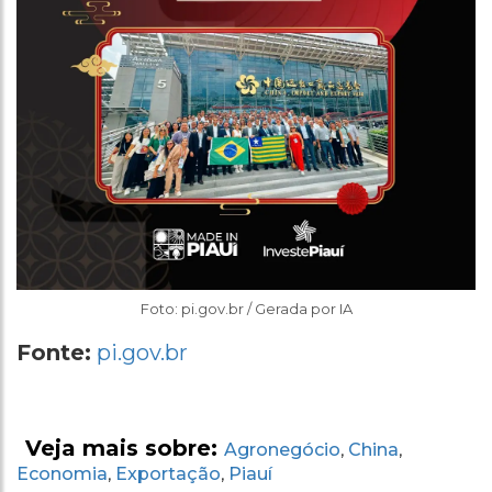
Foto: pi.gov.br / Gerada por IA
Fonte:
pi.gov.br
Veja mais sobre:
Agronegócio
China
,
,
Economia
Exportação
Piauí
,
,