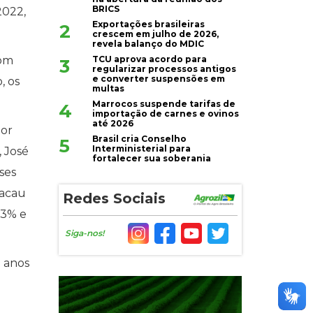
BRICS
2022,
Exportações brasileiras
2
crescem em julho de 2026,
revela balanço do MDIC
TCU aprova acordo para
com
3
regularizar processos antigos
e converter suspensões em
, os
multas
Marrocos suspende tarifas de
4
importação de carnes e ovinos
até 2026
dor
Brasil cria Conselho
5
Interministerial para
, José
fortalecer sua soberania
ses
cacau
Redes Sociais
,3% e
Siga-nos!
0 anos