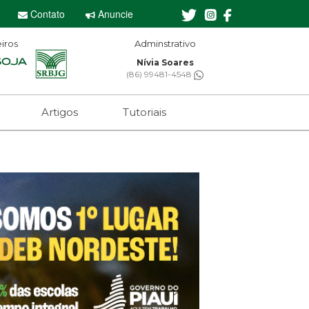
Contato
Anuncie
iros
Adminstrativo
Editor-
Nívia Soares
Sebastian 
(86) 99481-4548
(61) 99650
Artigos
Tutoriais