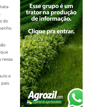
tata-
o
ão do
mpenho
são
é que
s nessa
aulo e
país.